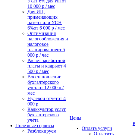
УСН 6% для ИП
от
10 000 р / мес
Для ИП,
применяющих
патент или УСН
6%
от 6 000 р / мес
Оптимизация
налогообложения и
налоговое
планирование
от 5
000 р / час
Расчет заработной
платы и кадры
от 4
500 р / мес
Восстановление
бухгалтерского
учета
от 12 000 р /
мес
Нулевой отчет
от 4
000 р
Калькулятор услуг
бухгалтерского
Цены
учёта
Полезные сервисы
Оплата услуги
Разблокируем
Оплатить