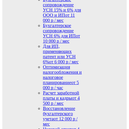
сопровождение
УСН 15% и 6% для
ООО и ИП
от 11
000 р / мес
Бухгалтерское
сопровождение
УСН 6% для ИП
от
10 000 р / мес
Для ИП,
применяющих
патент или УСН
6%
от 6 000 р / мес
Оптимизация
налогообложения и
налоговое
планирование
от 5
000 р / час
Расчет заработной
платы и кадры
от 4
500 р / мес
Восстановление
бухгалтерского
учета
от 12 000 р /
мес