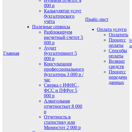
Нулевой отчет
от 4
000 р
Калькулятор услуг
бухгалтерского
Прайс-лист
учёта
Полезные сервисы
Оплата услуги
Разблокируем
Оплатить
расчетный счет
от 5
Процесс
Н
000 р
оплаты
а
Аудит
Способы
Главная
бухгалтерии
от 5
оплаты
000 р
Возврат
Консультация
средств
профессионального
Процесс
бухгалтера
3 000 р /
передачи
час
данных
Сверка с ИФНС ,
ФСС и ПФР
от 5
000 р
Алкогольная
отчетность
от 8 000
р
Отчетность в
статистику или
Минюст
от 2 000 р