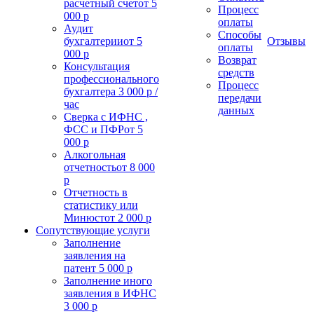
расчетный счет
от 5
Процесс
000 р
оплаты
Аудит
Способы
бухгалтерии
от 5
Отзывы
оплаты
000 р
Возврат
Консультация
средств
профессионального
Процесс
бухгалтера
3 000 р /
передачи
час
данных
Сверка с ИФНС ,
ФСС и ПФР
от 5
000 р
Алкогольная
отчетность
от 8 000
р
Отчетность в
статистику или
Минюст
от 2 000 р
Сопутствующие услуги
Заполнение
заявления на
патент
5 000 р
Заполнение иного
заявления в ИФНС
3 000 р